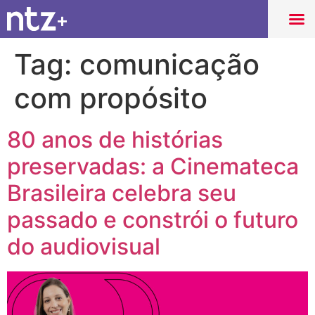
Tag:
comunicação
com propósito
80 anos de histórias
preservadas: a Cinemateca
Brasileira celebra seu
passado e constrói o futuro
do audiovisual