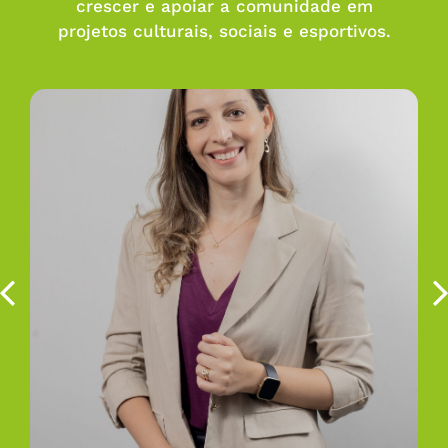
crescer e apoiar a comunidade em
projetos culturais, sociais e esportivos.
Amanda Pereira
Comunicação e Relacionamento
Formada em Arte Dramática e Jornalismo, veio para
a NTZ com o desejo de aliar o talento da redação e
da arte. Apaixonada pelo segmento cultural, agrega
à equipe sua sensibilidade de atriz e a experiência
com produção de conteúdos.