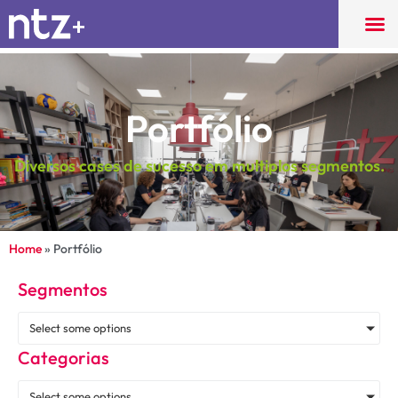
Portfólio
Diversos cases de sucesso em multiplos segmentos.
Home
»
Portfólio
Segmentos
Select some options
Categorias
Select some options