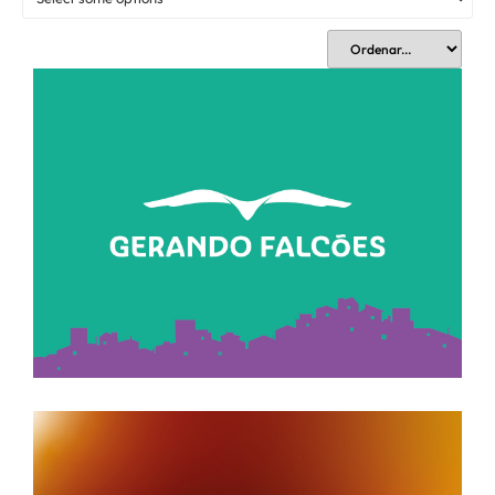
Gerando Falcões • Mostra
dos Polos Culturais 2025
Sem categoria