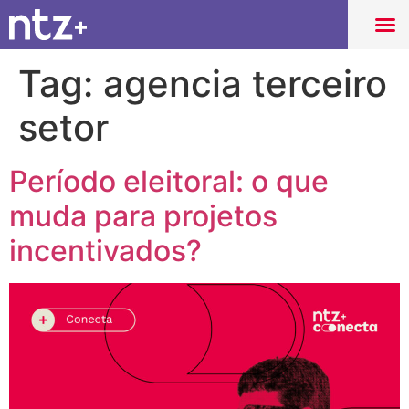
Tag:
agencia terceiro
setor
Período eleitoral: o que
muda para projetos
incentivados?