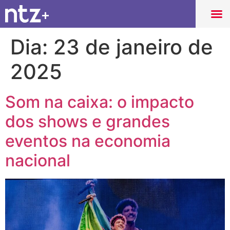
Dia:
23 de janeiro de
2025
Som na caixa: o impacto
dos shows e grandes
eventos na economia
nacional