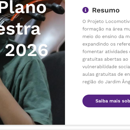
Plano
Resumo
estra
O Projeto Locomotiv
formação na área mus
meio do ensino da mú
 2026
expandindo os refere
fomentar atividades 
gratuitas abertas ao
vulnerabilidade socia
aulas gratuitas de e
região do Jardim Âng
Saiba mais sob