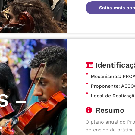
Saiba mais sob
Identificaç
Mecanismos: PRO
Proponente: ASS
S –
Local de Realizaç
Resumo
l
O plano anual do Pr
do ensino da prática