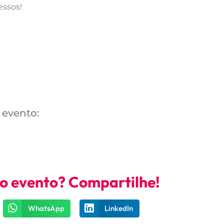
essos!
 evento:
no evento? Compartilhe!
WhatsApp
LinkedIn