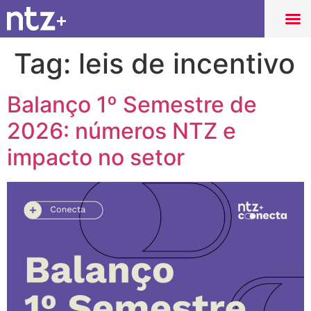
Tag:
leis de incentivo
Balanço 1º Semestre de
2026: números NTZ e
impacto no setor