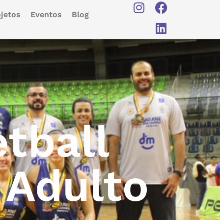
jetos
Eventos
Blog
tball
 Adulto