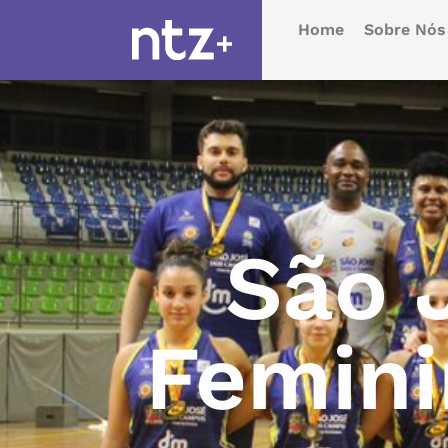
Home
Sobre Nós
São 
Femini