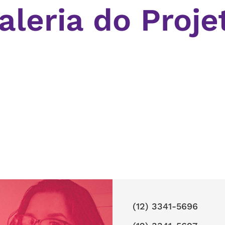
aleria do Proje
(12) 3341-5696