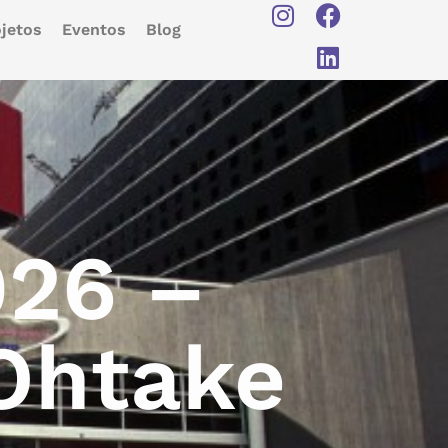
jetos
Eventos
Blog
026 –
 Ohtake